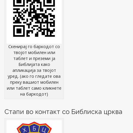
Скенирај го баркодот со
твојот мобилен или
таблет и преземи ја
Библијата како
апликација за твојот
уред. (ако го гледате ова
преку вашиот мобилен
или таблет само кликнете
на баркодот)
Стапи во контакт со Библиска црква