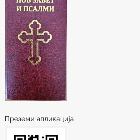
o
w
)
Преземи апликација