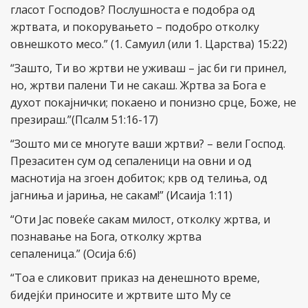
гласот Господов? Послушноста е подобра од
жртвата, и покорувањето – подобро отколку
овнешкото месо.” (1. Самуил (или 1. Царства) 15:22)
“Зашто, Ти во жртви не уживаш – јас би ги принел,
но, жртви палени Ти не сакаш. Жртва за Бога е
духот покајнички; покаено и понизно срце, Боже, не
презираш.”(Псалм 51:16-17)
“Зошто ми се многуте ваши жртви? – вели Господ.
Презаситен сум од сепаленици на овни и од
маснотија на згоен добиток; крв од телиња, од
јагниња и јариња, не сакам!” (Исаија 1:11)
“Оти Јас повеќе сакам милост, отколку жртва, и
познавање на Бога, отколку жртва
сепаленица.” (Осија 6:6)
“Тоа е сликовит приказ на денешното време,
бидејќи приносите и жртвите што Му се