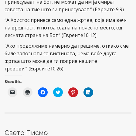
принесуваат на Бог, не можат да им ја смират
совеста на тие што ги принесуваат.” (Евреите 9:9)
“А Христос принесе само една жртва, која има веч-
на вредност, и потоа седна на почесно место, од
десната страна на Бог.” (Евреите10:12)
“Ако продолжиме намерно да грешиме, откако сме
биле запознати со вистината, нема веќе друга
жртва што може да ги покрие нашите
гревови.” (Евреите10:26)
Share this:
C
C
C
C
C
C
l
l
l
l
l
l
i
i
i
i
i
i
c
c
c
c
c
c
k
k
k
k
k
k
t
t
t
t
t
t
o
o
o
o
o
o
e
p
s
s
s
s
m
r
h
h
h
h
a
i
a
a
a
a
i
n
r
r
r
r
Свето Писмо
l
t
e
e
e
e