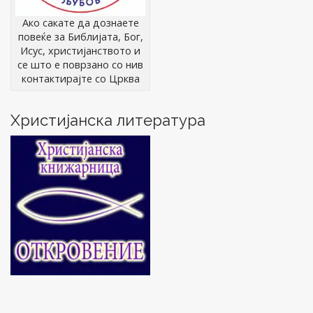
Ако сакате да дознаете
повеќе за Библијата, Бог,
Исус, христијанството и
се што е поврзано со нив
контактирајте со Црква
Христијанска литература