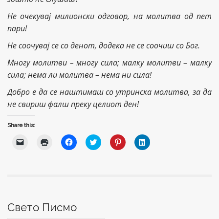
Не очекувај милионски одговор, на молитва од пет
пари!
Не соочувај се со денот, додека не се соочиш со Бог.
Многу молитви – многу сила; малку молитви – малку
сила; нема ли молитва – нема ни сила!
Добро е да се наштимаш со утринска молитва, за да
не свириш фалш преку целиот ден!
Share this:
C
C
C
C
C
C
l
l
l
l
l
l
i
i
i
i
i
i
c
c
c
c
c
c
k
k
k
k
k
k
t
t
t
t
t
t
o
o
o
o
o
o
e
p
s
s
s
s
m
r
h
h
h
h
a
i
a
a
a
a
i
n
r
r
r
r
Свето Писмо
l
t
e
e
e
e
a
(
o
o
o
o