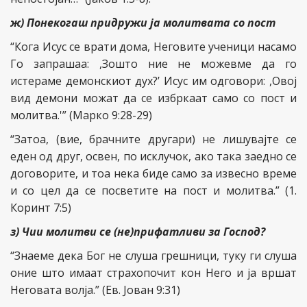
ж) Понекогаш придружи ја молитвата со пост
“Кога Исус се врати дома, Неговите ученици насамо
Го запрашаа: ,Зошто ние не можевме да го
истераме демонскиот дух?’ Исус им одговори: ,Овој
вид демони можат да се избркаат само со пост и
молитва.'” (Марко 9:28-29)
“Затоа, (вие, брачните другари) не лишувајте се
еден од друг, освен, по исклучок, ако така заедно се
договорите, и тоа нека биде само за извесно време
и со цел да се посветите на пост и молитва.” (1.
Коринт 7:5)
з) Чии молитви се (не)прифатливи за Господ?
“Знаеме дека Бог не слуша грешници, туку ги слуша
оние што имаат страхопочит кон Него и ја вршат
Неговата волја.” (Ев. Јован 9:31)