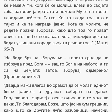
ќе нема! А ти, кога ќе се молиш, влези во својата
соба, затвори ја вратата и помоли Му се на твојот
невидлив небесен Татко, Кој го гледа тоа што е
тајно и ќе те награди јавно. Кога се молите, не
редете празни зборови, како што тоа го прават
оние што не Го познаваат Бога, мислејќи дека ќе
бидат услишани поради својата речовитост.” ( Матеј
6:5-7)
“Не биди брз на зборување – твоето срце да не
избрзува пред Бога – – зашто Бог е на небото, а ти
си на Земјата; затоа, зборувај одмерено.”
(Проповедник 5:2)
“Двајца мажи влегоа во храмот да се молат; едниот
беше фарисеј, а другиот собирач на данок.
Горделивиот фарисеј стоеше одвоено и се молеше
вака: ,Ти благодарам, Боже, што јас не сум грешник,
како што се другите луѓе: разбојници, нечесни,