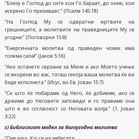
“Близу е Господ до сите кои Го бараат, до оние, кои
искрено Го призиваат.” (Псалм 145:18)
“На Господ Му се одвратни жртвите на
грешниците, а молитвите на праведниците Му се
угодни.” (Поговорки 15:8)
“Енергичната молитва од праведен човек има
голема сила!” (Јаков 5:16)
“Ако останете сврзани за Мене и ако Моето учење
се вкорени во вас, тогаш секоја ваша молитва ќе ви
биде исполнета.” (Исус, во Ев. Јован 15:7)
“Се што ќе побараме од Него, ќе добиеме, ако се
држиме до Неговите заповеди и го правиме она
што е во согласност со Неговата волја.” (1. Јован
3:22)
ѕ) Библискиот модел за богоугодна молитва
“Оче наш, Кој си на небесата: