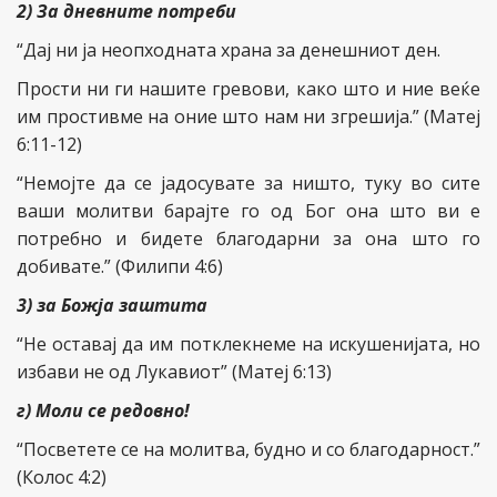
2) За дневните потреби
“Дај ни ја неопходната храна за денешниот ден.
Прости ни ги нашите гревови, како што и ние веќе
им простивме на оние што нам ни згрешија.” (Матеј
6:11-12)
“Немојте да се јадосувате за ништо, туку во сите
ваши молитви барајте го од Бог она што ви е
потребно и бидете благодарни за она што го
добивате.” (Филипи 4:6)
3) за Божја заштита
“Не оставај да им потклекнеме на искушенијата, но
избави не од Лукавиот” (Матеј 6:13)
г) Моли се редовно!
“Посветете се на молитва, будно и со благодарност.”
(Колос 4:2)