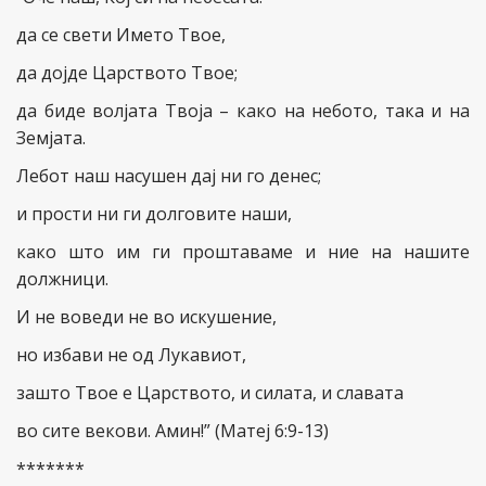
да се свети Името Твое,
да дојде Царството Твое;
да биде волјата Твоја – како на небото, така и на
Земјата.
Лебот наш насушен дај ни го денес;
и прости ни ги долговите наши,
како што им ги проштаваме и ние на нашите
должници.
И не воведи не во искушение,
но избави не од Лукавиот,
зашто Твое е Царството, и силата, и славата
во сите векови. Амин!” (Матеј 6:9-13)
*******