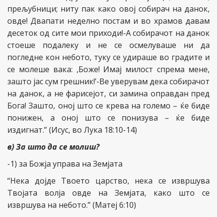
прељубници; ниту пак како овој собирач на данок,
овде! Двапати неделно постам и во храмов давам
десеток од сите мои приходи!-А собирачот на данок
стоеше подалеку и не се осмелуваше ни да
погледне кон небото, туку се удираше во градите и
се молеше вака: ,Боже! Имај милост спрема мене,
зашто јас сум грешник!’-Ве уверувам дека собирачот
на данок, а не фарисејот, си замина оправдан пред
Бога! Зашто, оној што се крева на големо – ќе биде
понижен, а оној што се понизува – ќе биде
издигнат.” (Исус, во Лука 18:10-14)
в) За што да се молиш?
-1) за Божја управа на Земјата
“Нека дојде Твоето царство, нека се извршува
Твојата волја овде на Земјата, како што се
извршува на небото.” (Матеј 6:10)