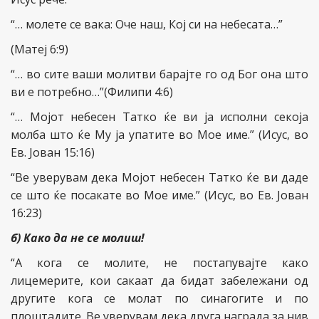
“… молете се вака: Оче наш, Кој си на небесата…”
(Матеј 6:9)
“… во сите ваши молитви барајте го од Бог она што
ви е потребно…”(Филипи 4:6)
“… Мојот небесен Татко ќе ви ја исполни секоја
молба што ќе Му ја упатите во Мое име.” (Исус, во
Ев. Јован 15:16)
“Ве уверувам дека Мојот небесен Татко ќе ви даде
се што ќе посакате во Мое име.” (Исус, во Ев. Јован
16:23)
б) Како да не се молиш!
“А кога се молите, не постапувајте како
лицемерите, кои сакаат да бидат забележани од
другите кога се молат по синагогите и по
плоштадите. Ве уверувам дека друга награда за нив