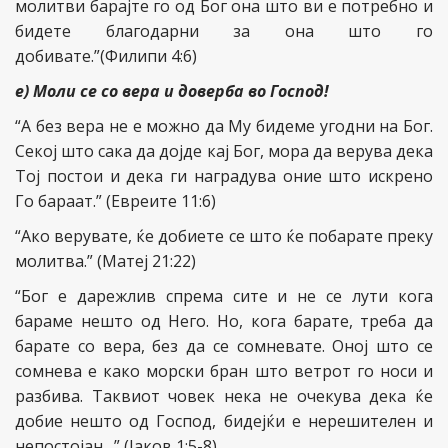
молитви барајте го од Бог она што ви е потребно и
бидете благодарни за она што го
добивате.”(Филипи 4:6)
е) Моли се со вера и доверба во Господ!
“А без вера не е можно да Му бидеме угодни на Бог.
Секој што сака да дојде кај Бог, мора да верува дека
Тој постои и дека ги наградува оние што искрено
Го бараат.” (Евреите 11:6)
“Ако верувате, ќе добиете се што ќе побарате преку
молитва.” (Матеј 21:22)
“Бог е дарежлив спрема сите и не се лути кога
бараме нешто од Него. Но, кога барате, треба да
барате со вера, без да се сомневате. Оној што се
сомнева е како морски бран што ветрот го носи и
разбива. Таквиот човек нека не очекува дека ќе
добие нешто од Господ, бидејќи е нерешителен и
непостојан…” (Јаков 1:5-8).