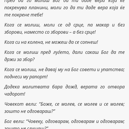
Пред да го молиш Бог да ти даде вера која ќе
покренува планини, моли го да ти даде вера која ќе
те покрене тебе!
Кога се молиш, моли се од срце, па макар и без
зборови, наместо со зборови – а без срце!
Кога си на колена, не можеш да се сопнеш!
Кога се молиш пред луѓето, дали сакаш Бог да те
држи за збор?
Кога се молиш, не давај му на Бог совети и упатства;
поднеси му рапорт!
Додека молитвата бара дожд, верата го отвора
чадорот!
Човекот вели: “Боже, се молев, се молев и се молев;
зошто не одговараш?”
Бог вели: “Човеку, одговарам, одговарам и одговарам;
зошто не слушаш?”