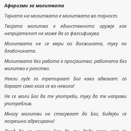
Афоризми за молитвата
Тајната на молитвата е молитвата во тајност.
Твојата молитва е единственото оружје кое
непријателот не може да го фалсификува.
Молитвата не се мери по должината, туку по
длабочината.
Молитвата без работа е просјаштво; работата без
молитва е ропство.
Некои луѓе го третираат Бог како адвокат: го
бараат само кога се во невола!
Не се моли Бог да те употреби, туку да те направи
употреблив.
Многу молитви не стасуваат до Бог, бидејќи се
погрешно адресирани!