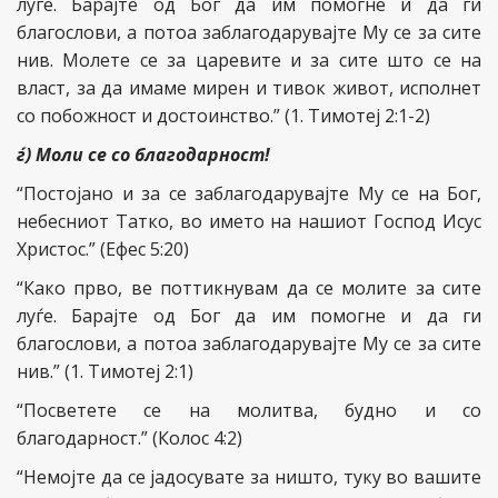
луѓе. Барајте од Бог да им помогне и да ги
благослови, а потоа заблагодарувајте Му се за сите
нив. Молете се за царевите и за сите што се на
власт, за да имаме мирен и тивок живот, исполнет
со побожност и достоинство.” (1. Тимотеј 2:1-2)
ѓ) Моли се со благодарност!
“Постојано и за се заблагодарувајте Му се на Бог,
небесниот Татко, во името на нашиот Господ Исус
Христос.” (Ефес 5:20)
“Како прво, ве поттикнувам да се молите за сите
луѓе. Барајте од Бог да им помогне и да ги
благослови, а потоа заблагодарувајте Му се за сите
нив.” (1. Тимотеј 2:1)
“Посветете се на молитва, будно и со
благодарност.” (Колос 4:2)
“Немојте да се јадосувате за ништо, туку во вашите