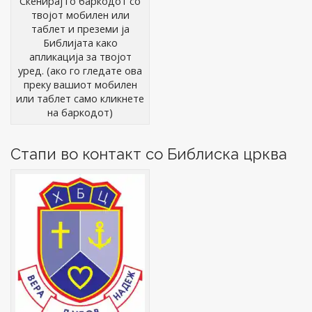
Скенирај го баркодот со
твојот мобилен или
таблет и преземи ја
Библијата како
апликација за твојот
уред. (ако го гледате ова
преку вашиот мобилен
или таблет само кликнете
на баркодот)
Стапи во контакт со Библиска црква