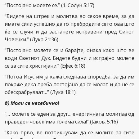
“Постојано молете се.” (1. Солун 5:17)
“Бидете на штрек и молитва во секое време, за да
имате сили успешно да го пребродите сето ова што
ќе се случи и да застанете исправени пред Синот
Човечки.” (Лука 21:36)
“Постојано молете се и барајте, онака како што ве
води Светиот Дух. Бидете будни и истрајно молете
се за сите христијани.” (Ефес 6:18)
“Потоа Исус им ја кажа следнава споредба, за да им
покаже дека треба постојано да се молат и да не се
обесхрабруваат…” (Лука 18:1)
д) Моли се несебично!
“… молете се еден за друг… енергичната молитва од
праведен човек има голема сила!” (Јаков. 5:16)
“Како прво, ве поттикнувам да се молите за сите