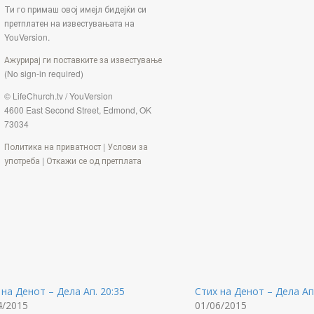
Ти го примаш овој имејл бидејќи си
претплатен на известувањата на
YouVersion.
Ажурирај ги поставките за известување
(No sign-in required)
© LifeChurch.tv / YouVersion
4600 East Second Street, Edmond, OK
73034
Политика на приватност
|
Услови за
употреба
|
Откажи се од претплата
 на Денот – Дела Ап. 20:35
Стих на Денот – Дела Ап.
4/2015
01/06/2015