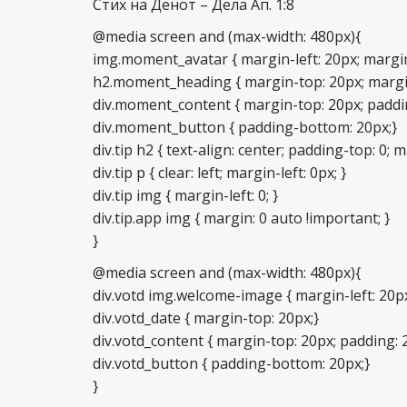
Стих на Денот – Дела Ап. 1:8
@media screen and (max-width: 480px){
img.moment_avatar { margin-left: 20px; margin
h2.moment_heading { margin-top: 20px; margin
div.moment_content { margin-top: 20px; padding:
div.moment_button { padding-bottom: 20px;}
div.tip h2 { text-align: center; padding-top: 0; m
div.tip p { clear: left; margin-left: 0px; }
div.tip img { margin-left: 0; }
div.tip.app img { margin: 0 auto !important; }
}
@media screen and (max-width: 480px){
div.votd img.welcome-image { margin-left: 20px
div.votd_date { margin-top: 20px;}
div.votd_content { margin-top: 20px; padding: 20
div.votd_button { padding-bottom: 20px;}
}