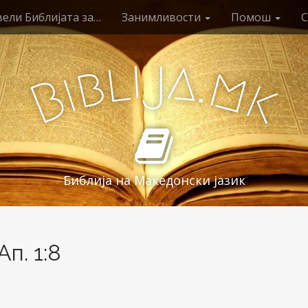
ели Библијата за…
Занимливости
Помош
С
i
j
a
l
.
b
m
i
B
k
Библија на Македонски јазик
п. 1:8