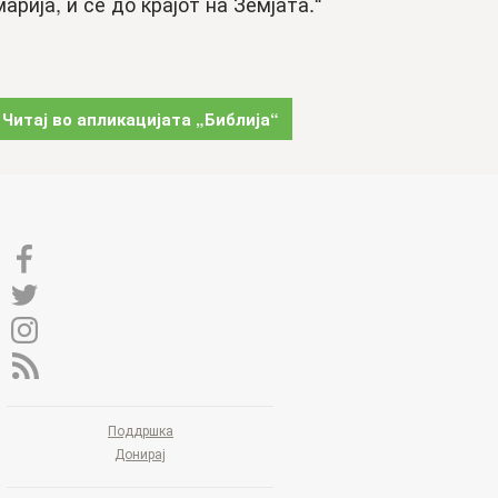
арија, и се до крајот на Земјата.“
Читај во апликацијата „Библија“
Поддршка
Донирај