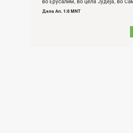
во Ерусалим, во цела Јудеја, во Сам
Дела Ап. 1:8 MNT