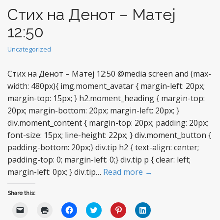
Стих на Денот – Maтеј
12:50
Uncategorized
Стих на Денот – Maтеј 12:50 @media screen and (max-
width: 480px){ img.moment_avatar { margin-left: 20px;
margin-top: 15px; } h2.moment_heading { margin-top:
20px; margin-bottom: 20px; margin-left: 20px; }
div.moment_content { margin-top: 20px; padding: 20px;
font-size: 15px; line-height: 22px; } div.moment_button {
padding-bottom: 20px;} div.tip h2 { text-align: center;
padding-top: 0; margin-left: 0;} div.tip p { clear: left;
margin-left: 0px; } div.tip…
Read more →
Share this:
C
C
C
C
C
C
l
l
l
l
l
l