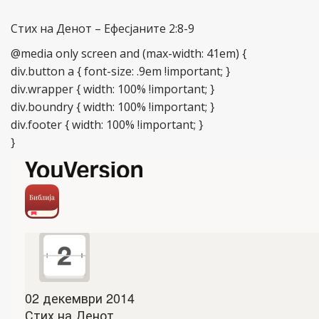
Стих на Денот – Ефесјаните 2:8-9
@media only screen and (max-width: 41em) {
div.button a { font-size: .9em !important; }
div.wrapper { width: 100% !important; }
div.boundry { width: 100% !important; }
div.footer { width: 100% !important; }
}
02 декември 2014
Стих на Денот