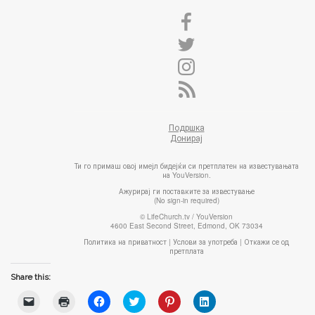
Подршка
Донирај
Ти го примаш овој имејл бидејќи си претплатен на известувањата
на YouVersion.
Ажурирај ги поставките за известување
(No sign-in required)
© LifeChurch.tv / YouVersion
4600 East Second Street, Edmond, OK 73034
Политика на приватност
|
Услови за употреба
|
Откажи се од
претплата
Share this:
C
C
C
C
C
C
l
l
l
l
l
l