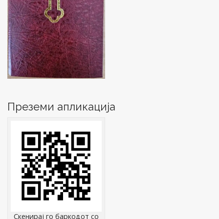
Преземи апликација
Скенирај го баркодот со