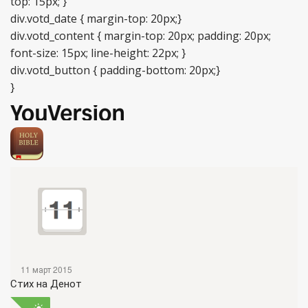
top: 15px; }
div.votd_date { margin-top: 20px;}
div.votd_content { margin-top: 20px; padding: 20px;
font-size: 15px; line-height: 22px; }
div.votd_button { padding-bottom: 20px;}
}
11 март 2015
Стих на Денот