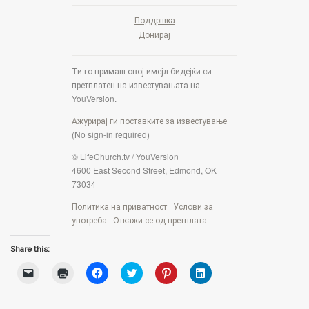
Поддршка
Донирај
Ти го примаш овој имејл бидејќи си
претплатен на известувањата на
YouVersion.
Ажурирај ги поставките за известување
(No sign-in required)
© LifeChurch.tv / YouVersion
4600 East Second Street, Edmond, OK
73034
Политика на приватност
|
Услови за
употреба
|
Откажи се од претплата
Share this:
C
C
C
C
C
C
l
l
l
l
l
l
i
i
i
i
i
i
c
c
c
c
c
c
k
k
k
k
k
k