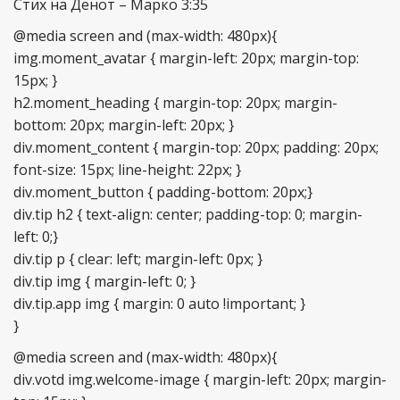
Стих на Денот – Марко 3:35
@media screen and (max-width: 480px){
img.moment_avatar { margin-left: 20px; margin-top:
15px; }
h2.moment_heading { margin-top: 20px; margin-
bottom: 20px; margin-left: 20px; }
div.moment_content { margin-top: 20px; padding: 20px;
font-size: 15px; line-height: 22px; }
div.moment_button { padding-bottom: 20px;}
div.tip h2 { text-align: center; padding-top: 0; margin-
left: 0;}
div.tip p { clear: left; margin-left: 0px; }
div.tip img { margin-left: 0; }
div.tip.app img { margin: 0 auto !important; }
}
@media screen and (max-width: 480px){
div.votd img.welcome-image { margin-left: 20px; margin-