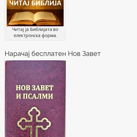
n
)
w
)
v
d
)
o
i
w
)
g
a
Читај ја Библијата во
t
електронска форма.
i
o
Нарачај бесплатен Нов Завет
n