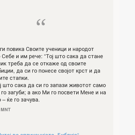
“
ги повика Своите ученици и народот
 Себе и им рече: “Тој што сака да стане
ик треба да се откаже од своите
иции, да си го понесе својот крст и да
ите стапки.
ј што сака да си го запази животот само
 го загуби; а ако Ми го посвети Мене и на
 – ќе го зачува.
5 MNT
итај во апликацијата „Библија“