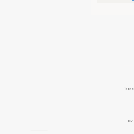
Ти го 
Пол