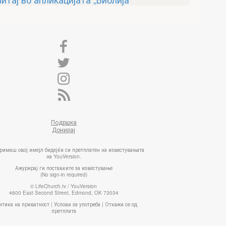
Подршка
Донирај
примаш овој имејл бидејќи си претплатен на известувањата
на YouVersion.
Ажурирај ги поставките за известување
(No sign-in required)
© LifeChurch.tv / YouVersion
4600 East Second Street, Edmond, OK 73034
итика на приватност
|
Услови за употреба
|
Откажи се од
претплата