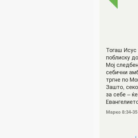
Тогаш Исус 
поблиску до
Мој следбен
себични амб
тргне по Мо
Зашто, секо
за себе – ќе
Евангелието
Марко 8:34-3
Ч