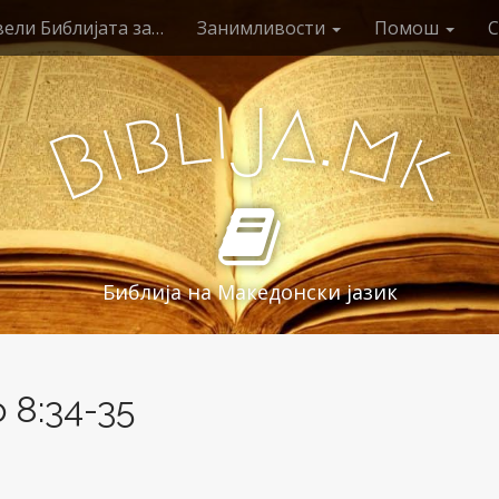
ели Библијата за…
Занимливости
Помош
С
i
j
a
l
.
b
m
i
B
k
Библија на Македонски јазик
 8:34-35