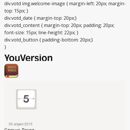
div.votd img.welcome-image { margin-left: 20px; margin-
top: 15px; }
div.votd_date { margin-top: 20px;}
div.votd_content { margin-top: 20px; padding: 20px;
font-size: 15px; line-height: 22px; }
div.votd_button { padding-bottom: 20px;}
}
05 април 2015
Стих на Денот