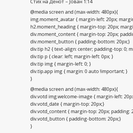
Стих на Денот – Јован 1:14
@media screen and (max-width: 480px){
img.moment_avatar { margin-left: 20px; margin
h2.moment_heading { margin-top: 20px; margin
div.moment_content { margin-top: 20px; padding:
div.moment_button { padding-bottom: 20px;}
div.tip h2 { text-align: center; padding-top: 0; m
div.tip p { clear: left; margin-left: 0px; }
div.tip img { margin-left: 0; }
div.tip.app img { margin: 0 auto !important; }
}
@media screen and (max-width: 480px){
div.votd img.welcome-image { margin-left: 20px
div.votd_date { margin-top: 20px;}
div.votd_content { margin-top: 20px; padding: 20
div.votd_button { padding-bottom: 20px;}
}