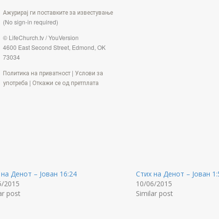
Ажурирај ги поставките за известување
(No sign-in required)
© LifeChurch.tv / YouVersion
4600 East Second Street, Edmond, OK
73034
Политика на приватност
|
Услови за
употреба
|
Откажи се од претплата
 на Денот – Јован 16:24
Стих на Денот – Јован 1:
5/2015
10/06/2015
ar post
Similar post