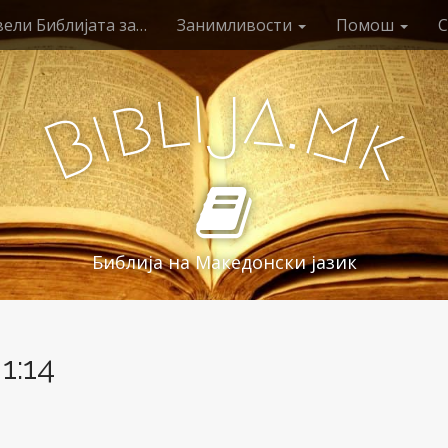
ели Библијата за…
Занимливости
Помош
С
i
j
a
l
.
b
m
i
B
k
Библија на Македонски јазик
1:14