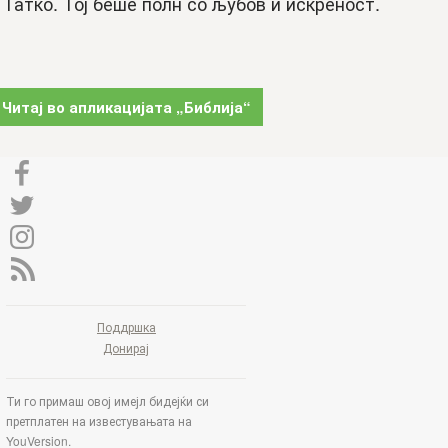
Татко. Тој беше полн со љубов и искреност.
Читај во апликацијата „Библија“
Поддршка
Донирај
Ти го примаш овој имејл бидејќи си
претплатен на известувањата на
YouVersion.