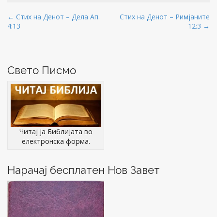
(
d
n
s
e
n
O
o
s
i
n
s
P
← Стих на Денот – Дела Ап.
Стих на Денот – Римјаните
p
w
i
n
s
i
e
)
n
n
i
n
4:13
12:3 →
o
n
n
e
n
n
s
e
w
n
e
s
i
w
w
e
w
n
w
i
w
w
t
n
i
n
w
i
e
n
d
i
n
n
Свето Писмо
w
d
o
n
d
w
o
w
d
o
a
i
w
)
o
w
n
)
w
)
v
d
)
o
i
w
)
g
a
Читај ја Библијата во
t
електронска форма.
i
o
Нарачај бесплатен Нов Завет
n