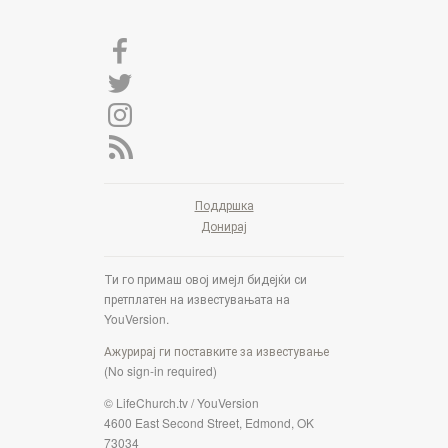
Поддршка
Донирај
Ти го примаш овој имејл бидејќи си
претплатен на известувањата на
YouVersion.
Ажурирај ги поставките за известување
(No sign-in required)
© LifeChurch.tv / YouVersion
4600 East Second Street, Edmond, OK
73034