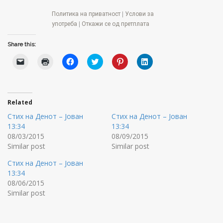
Политика на приватност
|
Услови за
употреба
|
Откажи се од претплата
Share this:
C
C
C
C
C
C
l
l
l
l
l
l
i
i
i
i
i
i
c
c
c
c
c
c
k
k
k
k
k
k
t
t
t
t
t
t
o
o
o
o
o
o
Related
e
p
s
s
s
s
m
r
h
h
h
h
Стих на Денот – Јован
Стих на Денот – Јован
a
i
a
a
a
a
i
n
r
r
r
r
13:34
13:34
l
t
e
e
e
e
08/03/2015
08/09/2015
a
(
o
o
o
o
l
O
n
n
n
n
Similar post
Similar post
i
p
F
T
P
L
n
e
a
w
i
i
Стих на Денот – Јован
k
n
c
i
n
n
t
s
e
t
t
k
13:34
o
i
b
t
e
e
08/06/2015
a
n
o
e
r
d
f
n
o
r
e
I
Similar post
r
e
k
(
s
n
i
w
(
O
t
(
e
w
O
p
(
O
n
i
p
e
O
p
d
n
e
n
p
e