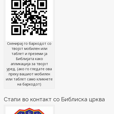
Скенирај го баркодот со
твојот мобилен или
таблет и преземи ја
Библијата како
апликација за твојот
уред. (ако го гледате ова
преку вашиот мобилен
или таблет само кликнете
на баркодот)
Стапи во контакт со Библиска црква