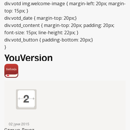
div.votd img.welcome-image { margin-left: 20px; margin-
top: 15px; }
div.votd_date { margin-top: 20px;}
div.votd_content { margin-top: 20px; padding: 20px;
font-size: 15px; line-height: 22px; }
div.votd_button { padding-bottom: 20px;}
}
02 јуни 2015
Стих на Денот