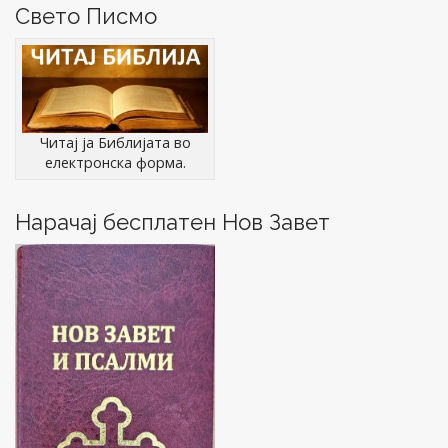
i
w
)
o
w
Свето Писмо
n
)
w
)
v
d
)
o
i
w
)
g
a
t
Читај ја Библијата во
i
електронска форма.
o
n
Нарачај бесплатен Нов Завет