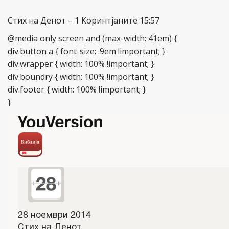
Стих на Денот – 1 Коринтјаните 15:57
@media only screen and (max-width: 41em) {
div.button a { font-size: .9em !important; }
div.wrapper { width: 100% !important; }
div.boundry { width: 100% !important; }
div.footer { width: 100% !important; }
}
28 ноември 2014
Стих на Денот