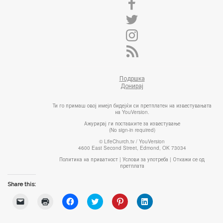
Подршка
Донирај
Ти го примаш овој имејл бидејќи си претплатен на известувањата
на YouVersion.
Ажурирај ги поставките за известување
(No sign-in required)
© LifeChurch.tv / YouVersion
4600 East Second Street, Edmond, OK 73034
Политика на приватност
|
Услови за употреба
|
Откажи се од
претплата
Share this:
C
C
C
C
C
C
l
l
l
l
l
l
i
i
i
i
i
i
c
c
c
c
c
c