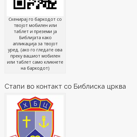
Скенирај го баркодот со
твојот мобилен или
таблет и преземи ја
Библијата како
апликација за твојот
уред. (ако го гледате ова
преку вашиот мобилен
или таблет само кликнете
на баркодот)
Стапи во контакт со Библиска црква