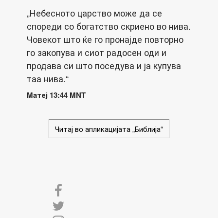
„Небесното царство може да се
спореди со богатство скриено во нива.
Човекот што ќе го пронајде повторно
го закопува и сиот радосен оди и
продава си што поседува и ја купува
таа нива.“
Maтеј 13:44 MNT
Читај во апликацијата „Библија“