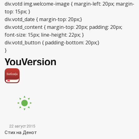
div.votd img.welcome-image { margin-left: 20px; margin-
top: 15px; }
div.votd_date { margin-top: 20px;}
div.votd_content { margin-top: 20px; padding: 20px;
font-size: 15px; line-height: 22px; }
div.votd_button { padding-bottom: 20px;}
}
22 август 2015
Стих на Денот