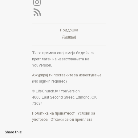
Поддршка
Донирај
Ти го примаш овој имејл бидејќи си
претплатен на известувањата на
YouVersion.
Ажурирај ги поставките за известување
(No sign-in required)
© LifeChurch.tv / YouVersion
4600 East Second Street, Edmond, OK
73034
Политика на приватност
|
Услови за
употреба
|
Откажи се од претплата
Share this: