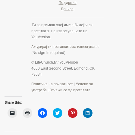
Поддршка
Донирај
Ти го примаш овој имејл бидејќи си
претплатен на известувањата на
YouVersion.
Ажурирај ги поставките за известување
(No sign-in required)
© LifeChurch.tv / YouVersion
4600 East Second Street, Edmond, OK
73034
Политика на приватност
|
Услови за
употреба
|
Откажи се од претплата
Share this:
C
C
C
C
C
C
l
l
l
l
l
l
i
i
i
i
i
i
c
c
c
c
c
c
k
k
k
k
k
k
t
t
t
t
t
t