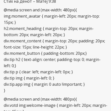
Стих на Денот – Maтеј 9:38
@media screen and (max-width: 480px){
img.moment_avatar { margin-left: 20px; margin-top:
15px; }
h2.moment_heading { margin-top: 20px; margin-
bottom: 20px; margin-left: 20px; }
div.moment_content { margin-top: 20px; padding: 20px;
font-size: 15px; line-height: 22px; }
div.moment_button { padding-bottom: 20px;}
div.tip h2 { text-align: center; padding-top: 0; margin-
left: 0;}
div.tip p { clear: left; margin-left: 0px; }
div.tip img { margin-left: 0; }
div.tip.app img { margin: 0 auto !important; }
}
@media screen and (max-width: 480px){
div.votd img.welcome-image { margin-left: 20px; margin-