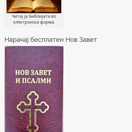
i
o
g
w
)
a
Читај ја Библијата во
t
електронска форма.
i
o
Нарачај бесплатен Нов Завет
n