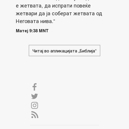
е жетвата, да испрати повеќе
жетвари да ја соберат жетвата од
Неговата нива.“
Maтеј 9:38 MNT
Читај во апликацијата „Библија“