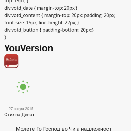
top: 15px; }
div.votd_date { margin-top: 20px;}
div.votd_content { margin-top: 20px; padding: 20px;
font-size: 15px; line-height: 22px; }
div.votd_button { padding-bottom: 20px;}
}
27 август 2015
Стих на Денот
Молете Го Господ во Чија надлежност