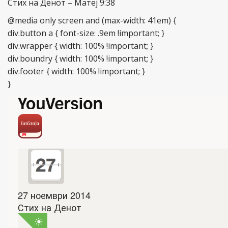
Стих на Денот – Maтеј 9:38
@media only screen and (max-width: 41em) {
div.button a { font-size: .9em !important; }
div.wrapper { width: 100% !important; }
div.boundry { width: 100% !important; }
div.footer { width: 100% !important; }
}
27 ноември 2014
Стих на Денот