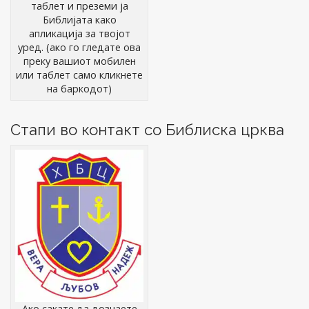
таблет и преземи ја
Библијата како
апликација за твојот
уред. (ако го гледате ова
преку вашиот мобилен
или таблет само кликнете
на баркодот)
Стапи во контакт со Библиска црква
Ако сакате да дознаете