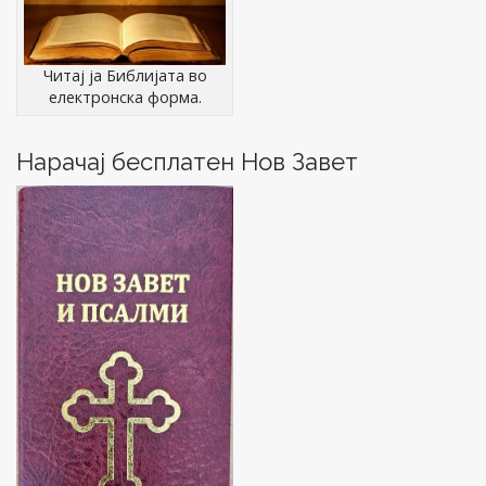
o
i
w
)
g
a
Читај ја Библијата во
t
електронска форма.
i
o
Нарачај бесплатен Нов Завет
n