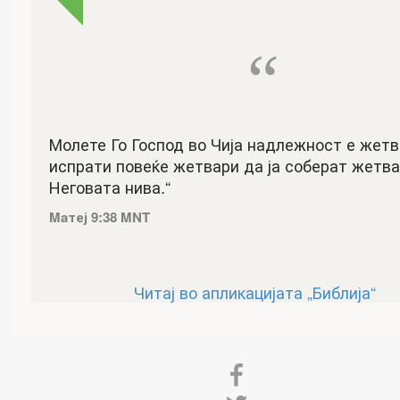
“
Молете Го Господ во Чија надлежност е жетв
испрати повеќе жетвари да ја соберат жетва
Неговата нива.“
Maтеј 9:38 MNT
Читај во апликацијата „Библија“